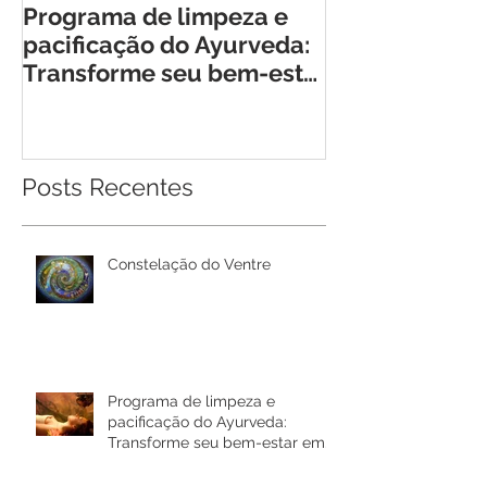
Programa de limpeza e
Retiro Cheia 
pacificação do Ayurveda:
Encontro Tra
Transforme seu bem-estar
para Mulhere
em Rio Bonito de Lumiar
Posts Recentes
Constelação do Ventre
Programa de limpeza e
pacificação do Ayurveda:
Transforme seu bem-estar em
Rio Bonito de Lumiar