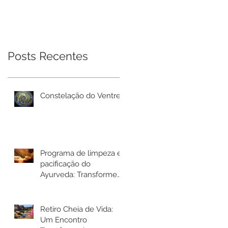
Ayurveda:
Mulheres
Transforme seu
bem-estar em Rio
Bonito de Lumiar
Posts Recentes
Constelação do Ventre
Programa de limpeza e
pacificação do
Ayurveda: Transforme
seu bem-estar em Rio
Bonito de Lumiar
Retiro Cheia de Vida:
Um Encontro