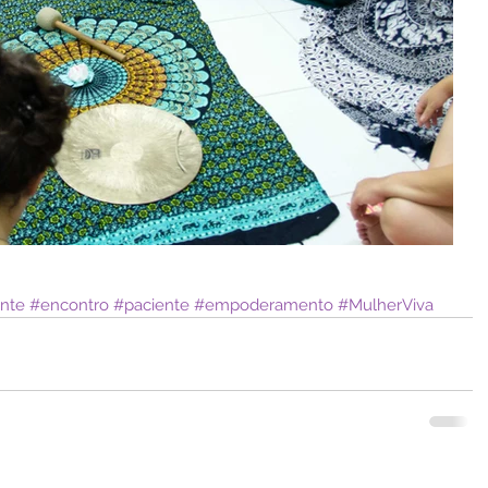
nte
#encontro
#paciente
#empoderamento
#MulherViva