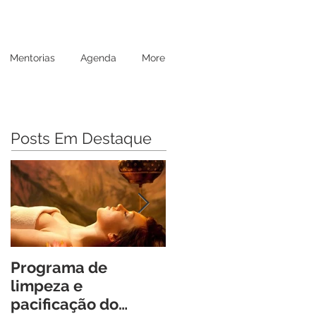
Mentorias
Agenda
More
Posts Em Destaque
Programa de
Retiro Cheia de Vida
limpeza e
Um Encontro
pacificação do
Transformador para