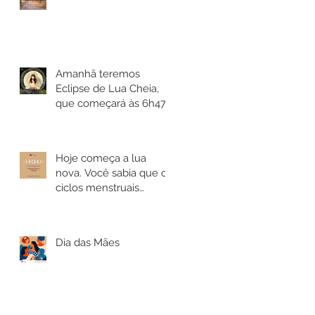
Amanhã teremos
Eclipse de Lua Cheia,
que começará às 6h47,
no horário de Brasília.
Hoje começa a lua
nova. Você sabia que os
ciclos menstruais
sincronizam-se com os
lunares?
Dia das Mães