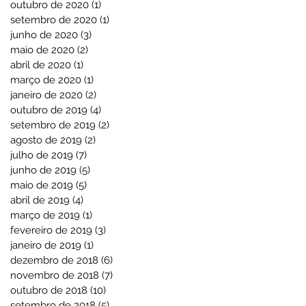
outubro de 2020
(1)
1 post
setembro de 2020
(1)
1 post
junho de 2020
(3)
3 posts
maio de 2020
(2)
2 posts
abril de 2020
(1)
1 post
março de 2020
(1)
1 post
janeiro de 2020
(2)
2 posts
outubro de 2019
(4)
4 posts
setembro de 2019
(2)
2 posts
agosto de 2019
(2)
2 posts
julho de 2019
(7)
7 posts
junho de 2019
(5)
5 posts
maio de 2019
(5)
5 posts
abril de 2019
(4)
4 posts
março de 2019
(1)
1 post
fevereiro de 2019
(3)
3 posts
janeiro de 2019
(1)
1 post
dezembro de 2018
(6)
6 posts
novembro de 2018
(7)
7 posts
outubro de 2018
(10)
10 posts
setembro de 2018
(5)
5 posts