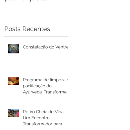
Ayurveda:
Mulheres
Transforme seu
bem-estar em Rio
Bonito de Lumiar
Posts Recentes
Constelação do Ventre
Programa de limpeza e
pacificação do
Ayurveda: Transforme
seu bem-estar em Rio
Bonito de Lumiar
Retiro Cheia de Vida:
Um Encontro
Transformador para
Mulheres