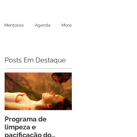
Mentorias
Agenda
More
Posts Em Destaque
Programa de
Retiro Cheia de Vida
limpeza e
Um Encontro
pacificação do
Transformador para