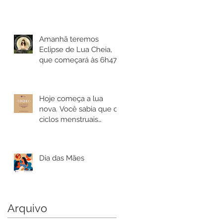
Amanhã teremos
Eclipse de Lua Cheia,
que começará às 6h47,
no horário de Brasília.
Hoje começa a lua
nova. Você sabia que os
ciclos menstruais
sincronizam-se com os
lunares?
Dia das Mães
Arquivo