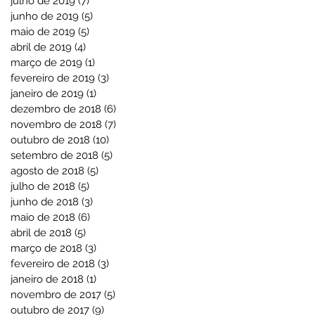
julho de 2019
(7)
7 posts
junho de 2019
(5)
5 posts
maio de 2019
(5)
5 posts
abril de 2019
(4)
4 posts
março de 2019
(1)
1 post
fevereiro de 2019
(3)
3 posts
janeiro de 2019
(1)
1 post
dezembro de 2018
(6)
6 posts
novembro de 2018
(7)
7 posts
outubro de 2018
(10)
10 posts
setembro de 2018
(5)
5 posts
agosto de 2018
(5)
5 posts
julho de 2018
(5)
5 posts
junho de 2018
(3)
3 posts
maio de 2018
(6)
6 posts
abril de 2018
(5)
5 posts
março de 2018
(3)
3 posts
fevereiro de 2018
(3)
3 posts
janeiro de 2018
(1)
1 post
novembro de 2017
(5)
5 posts
outubro de 2017
(9)
9 posts