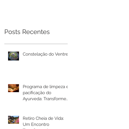
Ayurveda:
Mulheres
Transforme seu
bem-estar em Rio
Bonito de Lumiar
Posts Recentes
Constelação do Ventre
Programa de limpeza e
pacificação do
Ayurveda: Transforme
seu bem-estar em Rio
Bonito de Lumiar
Retiro Cheia de Vida:
Um Encontro