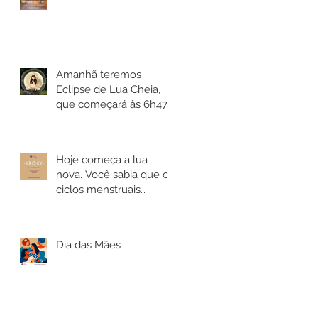
Amanhã teremos
Eclipse de Lua Cheia,
que começará às 6h47,
no horário de Brasília.
Hoje começa a lua
nova. Você sabia que os
ciclos menstruais
sincronizam-se com os
lunares?
Dia das Mães