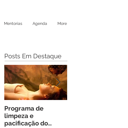
Mentorias
Agenda
More
Posts Em Destaque
Programa de
Retiro Cheia de Vida
limpeza e
Um Encontro
pacificação do
Transformador para