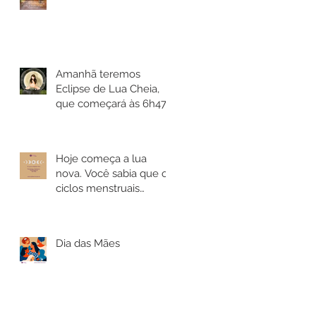
Amanhã teremos
Eclipse de Lua Cheia,
que começará às 6h47,
no horário de Brasília.
Hoje começa a lua
nova. Você sabia que os
ciclos menstruais
sincronizam-se com os
lunares?
Dia das Mães