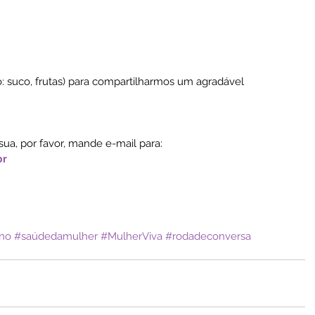
: suco, frutas) para compartilharmos um agradável 
 sua, por favor, mande e-mail para: 
br
no
#saúdedamulher
#MulherViva
#rodadeconversa