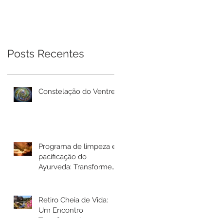
Ayurveda:
Mulheres
Transforme seu
bem-estar em Rio
Bonito de Lumiar
Posts Recentes
Constelação do Ventre
Programa de limpeza e
pacificação do
Ayurveda: Transforme
seu bem-estar em Rio
Bonito de Lumiar
Retiro Cheia de Vida:
Um Encontro