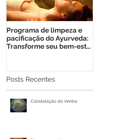
Programa de limpeza e
Retiro Cheia 
pacificação do Ayurveda:
Encontro Tra
Transforme seu bem-estar
para Mulhere
em Rio Bonito de Lumiar
Posts Recentes
Constelação do Ventre