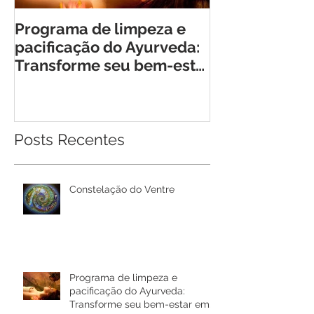
Programa de limpeza e
Retiro Cheia 
pacificação do Ayurveda:
Encontro Tra
Transforme seu bem-estar
para Mulhere
em Rio Bonito de Lumiar
Posts Recentes
Constelação do Ventre
Programa de limpeza e
pacificação do Ayurveda:
Transforme seu bem-estar em