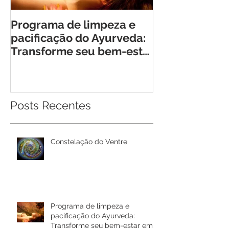
Programa de limpeza e
Retiro Cheia 
pacificação do Ayurveda:
Encontro Tra
Transforme seu bem-estar
para Mulhere
em Rio Bonito de Lumiar
Posts Recentes
Constelação do Ventre
Programa de limpeza e
pacificação do Ayurveda:
Transforme seu bem-estar em