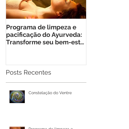
Programa de limpeza e
Retiro Cheia 
pacificação do Ayurveda:
Encontro Tra
Transforme seu bem-estar
para Mulhere
em Rio Bonito de Lumiar
Posts Recentes
Constelação do Ventre