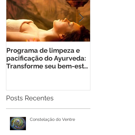
Programa de limpeza e
Retiro Cheia 
pacificação do Ayurveda:
Encontro Tra
Transforme seu bem-estar
para Mulhere
em Rio Bonito de Lumiar
Posts Recentes
Constelação do Ventre