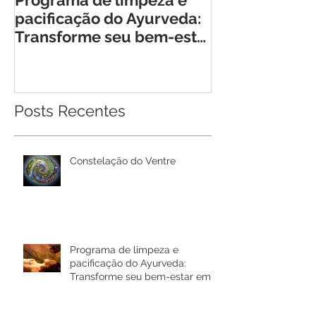
pacificação do Ayurveda:
Encontro Tra
Transforme seu bem-estar
para Mulhere
em Rio Bonito de Lumiar
Posts Recentes
Constelação do Ventre
Programa de limpeza e
pacificação do Ayurveda:
Transforme seu bem-estar em
Rio Bonito de Lumiar