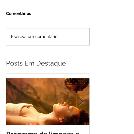
Comentários
Escreva um comentário
Posts Em Destaque
Programa de limpeza e
Retiro Cheia 