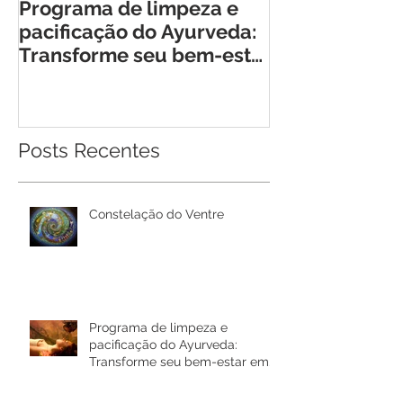
Programa de limpeza e
Retiro Cheia 
pacificação do Ayurveda:
Encontro Tra
Transforme seu bem-estar
para Mulhere
em Rio Bonito de Lumiar
Posts Recentes
Constelação do Ventre
Programa de limpeza e
pacificação do Ayurveda:
Transforme seu bem-estar em
Rio Bonito de Lumiar